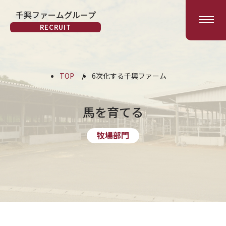
千興ファームグループ
会社を知る
RECRUIT
6次化する千興ファーム
馬を育てる
牧場部門
TOP
6次化する千興ファーム
安全な製品をつくる
製造部門
お客様に喜びを届ける
馬を育てる
小売部門
全国に馬刺し文化を広げる
BtoB 部門
牧場部門
馬刺し文化を発信する
外食部門
インタビュー
お知らせ