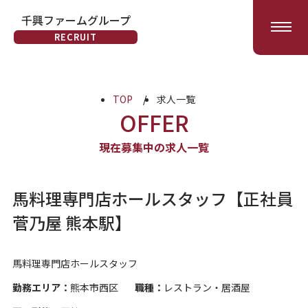
千興ファームグループ
会社を知る
RECRUIT
6次化する千興ファーム
馬を育てる
牧場部門
TOP
求人一覧
安全な製品をつくる
OFFER
製造部門
お客様に喜びを届ける
現在募集中の求人一覧
小売部門
全国に馬刺し文化を広げる
BtoB 部門
馬料理専門店ホールスタッフ【正社員
馬刺し文化を発信する
外食部門
菅乃屋 熊本駅】
インタビュー
お知らせ
馬料理専門店ホールスタッフ
勤務エリア：
熊本市西区
職種：
レストラン・居酒屋