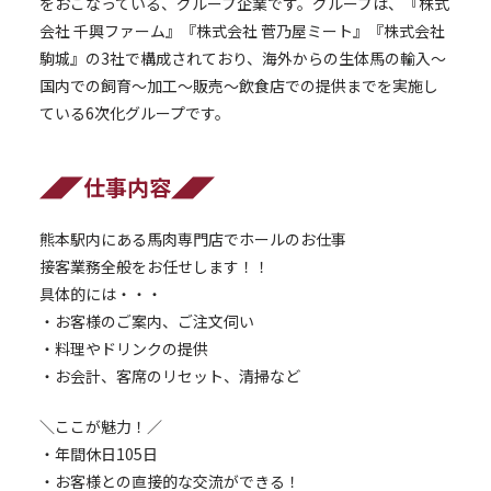
をおこなっている、グループ企業です。グループは、『株式
会社 千興ファーム』『株式会社 菅乃屋ミート』『株式会社
駒城』の3社で構成されており、海外からの生体馬の輸入～
国内での飼育～加工～販売～飲食店での提供までを実施し
ている6次化グループです。
◢◤仕事内容◢◤
熊本駅内にある馬肉専門店でホールのお仕事
接客業務全般をお任せします！！
具体的には・・・
・お客様のご案内、ご注文伺い
・料理やドリンクの提供
・お会計、客席のリセット、清掃など
＼ここが魅力！／
・年間休日105日
・お客様との直接的な交流ができる！